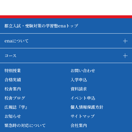
都立入試・受験対策の学習塾enaトップ
enaについて
enaの教育について
ダブル学習システム
コース
各種単方向映像授業
ena合宿場
ena小学部
ena国際部
ena本部について
ena国立タワー竣工
特別授業
お問い合わせ
ena中学部
ena看護
ena-base
新開校
合格実績
入学申込
ena最高水準
ena美術
校舎案内
資料請求
enaオンラインclass
家庭教師Camp
校舎ブログ
イベント申込
ena高校部
個別教師Camp
広報誌『学』
個人情報保護方針
ena個別
お知らせ
サイトマップ
緊急時の対応について
会社案内