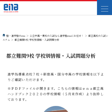
塾・進学塾のena
＞
公立中高一貫校の入試なら進学塾enaにお任せ！
＞
都立高校の入試シ
ステム
＞
都立難関9校 学校別情報・入試問題分析
都立難関9校 学校別情報・入試問題分析
進学指導重点校７校＋新宿高・国分寺高の学校情報を以下よ
りご確認いただけます。
※ＰＤＦファイルが開きます。こちらの情報はｅｎａ都立高
ハンドブック２０２０の学校情報（５月末作成）より抜粋し
ております。