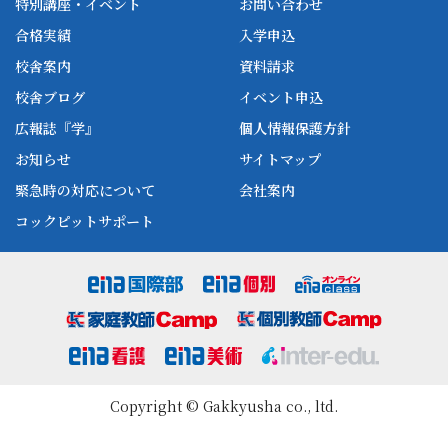
ena本部について
ena国立タワー竣工
特別講座・イベント
お問い合わせ
ena中学部
ena看護
ena-base
新開校
合格実績
入学申込
ena最高水準
ena美術
校舎案内
資料請求
enaオンラインclass
家庭教師Camp
校舎ブログ
イベント申込
ena高校部
個別教師Camp
広報誌『学』
個人情報保護方針
ena個別
お知らせ
サイトマップ
緊急時の対応について
会社案内
コックピットサポート
Copyright © Gakkyusha co., ltd.