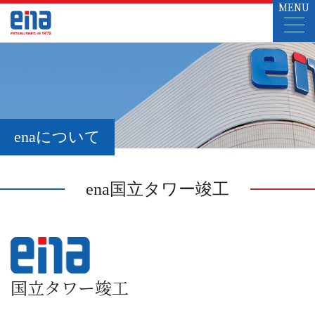
MENU
enaについて
ena国立タワー竣工
国立タワー竣工