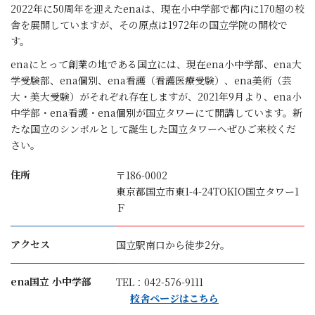
2022年に50周年を迎えたenaは、現在小中学部で都内に170超の校
舎を展開していますが、その原点は1972年の国立学院の開校で
す。
enaにとって創業の地である国立には、現在ena小中学部、ena大
学受験部、ena個別、ena看護（看護医療受験）、ena美術（芸
大・美大受験）がそれぞれ存在しますが、2021年9月より、ena小
中学部・ena看護・ena個別が国立タワーにて開講しています。新
たな国立のシンボルとして誕生した国立タワーへぜひご来校くだ
さい。
住所
〒186-0002
東京都国立市東1-4-24
TOKIO国立タワー1
Ｆ
アクセス
国立駅南口から徒歩2分。
ena国立 小中学部
TEL：042-576-9111
校舎ページはこちら