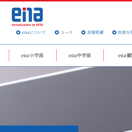
enaについて
コース
合格実績
校舎を
ena小学部
ena中学部
ena