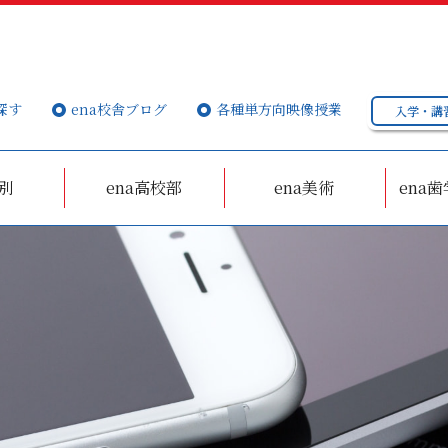
探す
ena校舎ブログ
各種単方向映像授業
入学・講
個別
ena高校部
ena美術
ena歯