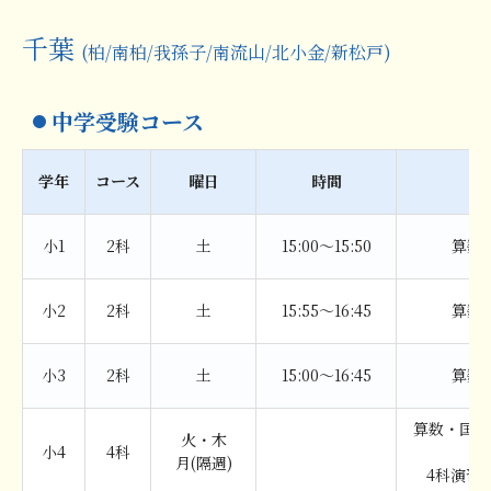
千葉
(柏/南柏/我孫子/南流山/北小金/新松戸)
中学受験コース
学年
コース
曜日
時間
科
小1
2科
土
15:00〜15:50
算数
小2
2科
土
15:55〜16:45
算数
小3
2科
土
15:00〜16:45
算数
算数・国語
火・木
小4
4科
月(隔週)
4科演習(