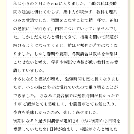
私は小５の２月からenaに入りました。当時の私は長時
間の勉強に慣れておらず、集中力が続かず、教科も理系
のみの受講でした。宿題をこなすことで精一杯で、追加
の勉強に手が回らず、内容についていけていませんでし
た。しかしだんだんと慣れてきて、授業を聞いて問題が
解けるようになってくると、前ほど勉強が苦ではなくな
りました。しかし春期や夏期、冬期講習は教科を全部は
こなせないと考え、学判や模試で点数が低い教科のみ受
講していました。
小６になると模試が増え、 勉強時間も更に長くなりまし
たが、小５の時に多少は慣れていたので乗り切ることが
できました。 ちなみに夏合宿では勉強時間が長かったで
すが ご飯がとても美味しく、お風呂がとても気に入り、
夜食も美味しかったため、楽しく過せました。
後期になると過去問演習が追加され (私は後期から日特を
受講していたため) 日特が始まり 、模試がぐんと増えた