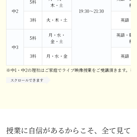
5科
木・土
科
中2
19:30〜21:30
3科
火・木・土
英語・
月・水・
英語・数
5科
金・土
科
中3
3科
月・水・金
英語・
※中1・中2の理社はご家庭でライブ映像授業をご受講頂きます。※
授業に自信があるからこそ、全て見て