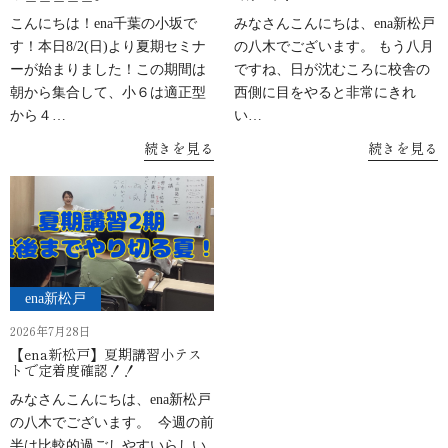
こんにちは！ena千葉の小坂で
みなさんこんにちは、ena新松戸
す！本日8/2(日)より夏期セミナ
の八木でございます。 もう八月
ーが始まりました！この期間は
ですね、日が沈むころに校舎の
朝から集合して、小６は適正型
西側に目をやると非常にきれ
から４…
い…
続きを見る
続きを見る
ena新松戸
2026年7月28日
【ena新松戸】夏期講習小テス
トで定着度確認！！
みなさんこんにちは、ena新松戸
の八木でございます。 今週の前
半は比較的過ごしやすいらしい