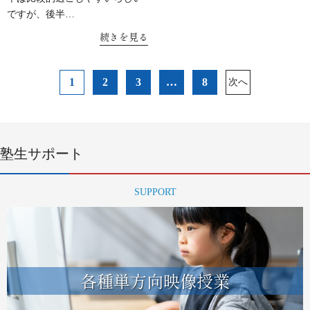
ですが、後半…
続きを見る
投
1
2
3
…
8
次へ
稿
ナ
ビ
ゲ
ー
塾生サポート
シ
ョ
SUPPORT
ン
各種単方向映像授業