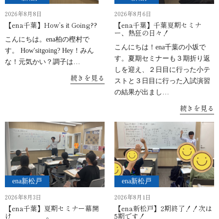
2026年8月8日
2026年8月6日
【ena千葉】How’s it Going??
【ena千葉】千葉夏期セミナ
ー、熱狂の日々！
こんにちは。ena柏の樫村で
こんにちは！ena千葉の小坂で
す。 How'sitgoing? Hey！みん
す。夏期セミナーも３期折り返
な！元気かい？調子は…
しを迎え、２日目に行った小テ
続きを見る
ストと３日目に行った入試演習
の結果が出まし…
続きを見る
ena新松戸
ena新松戸
2026年8月3日
2026年8月1日
【ena千葉】夏期セミナー幕開
【ena新松戸】2期終了！！次は
け＿＿＿＿＿。
5期です！