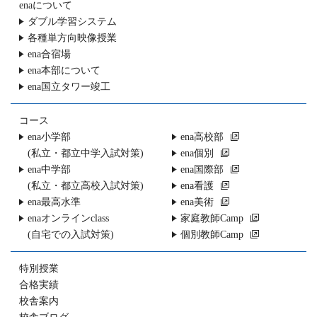
enaについて
ダブル学習システム
各種単方向映像授業
ena合宿場
ena本部について
ena国立タワー竣工
コース
ena小学部
ena高校部
(私立・都立中学入試対策)
ena個別
ena中学部
ena国際部
(私立・都立高校入試対策)
ena看護
ena最高水準
ena美術
enaオンラインclass
家庭教師Camp
(自宅での入試対策)
個別教師Camp
特別授業
合格実績
校舎案内