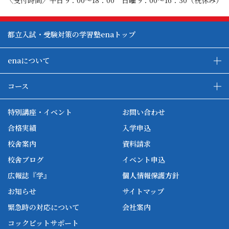
〈受付時間〉平日 9：00～18：00 日曜 9：00～16：30（祝休み）
都立入試・受験対策の学習塾enaトップ
enaについて
enaの教育について
ダブル学習システム
コース
各種単方向映像授業
ena合宿場
ena小学部
ena国際部
ena本部について
ena国立タワー竣工
特別講座・イベント
お問い合わせ
ena中学部
ena看護
ena-base
新開校
合格実績
入学申込
ena最高水準
ena美術
校舎案内
資料請求
enaオンラインclass
家庭教師Camp
校舎ブログ
イベント申込
ena高校部
個別教師Camp
広報誌『学』
個人情報保護方針
ena個別
お知らせ
サイトマップ
緊急時の対応について
会社案内
コックピットサポート