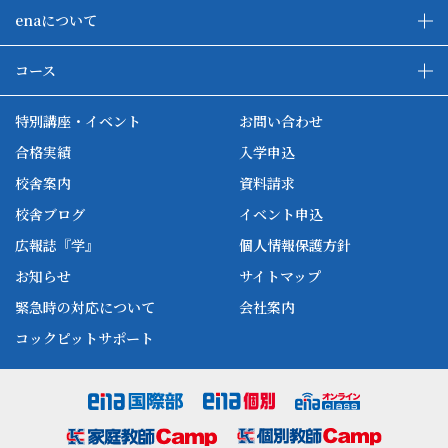
enaについて
enaの教育について
ダブル学習システム
コース
各種単方向映像授業
ena合宿場
ena小学部
ena国際部
ena本部について
ena国立タワー竣工
特別講座・イベント
お問い合わせ
ena中学部
ena看護
ena-base
新開校
合格実績
入学申込
ena最高水準
ena美術
校舎案内
資料請求
enaオンラインclass
家庭教師Camp
校舎ブログ
イベント申込
ena高校部
個別教師Camp
広報誌『学』
個人情報保護方針
ena個別
お知らせ
サイトマップ
緊急時の対応について
会社案内
コックピットサポート