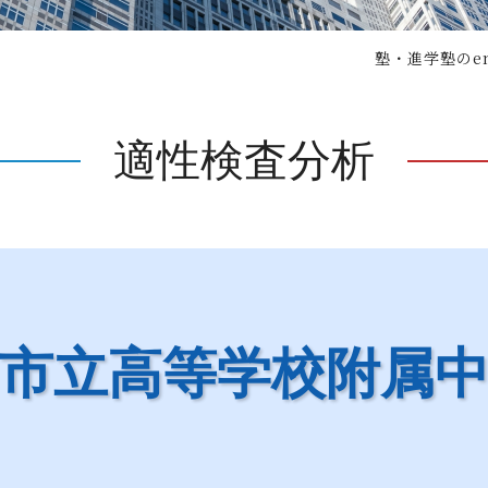
塾・進学塾のe
適性検査分析
市立高等学校
附属