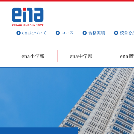
enaについて
コース
合格実績
校舎を
ena小学部
ena中学部
ena