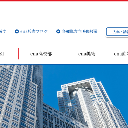
探す
ena校舎ブログ
各種単方向映像授業
入学・講
個別
ena高校部
ena美術
ena歯