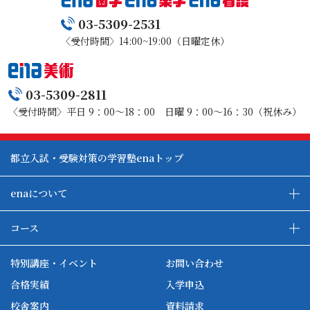
03-5309-2531
〈受付時間〉14:00~19:00（日曜定休）
03-5309-2811
〈受付時間〉平日 9：00～18：00 日曜 9：00～16：30（祝休み）
都立入試・受験対策の学習塾enaトップ
enaについて
enaの教育について
ダブル学習システム
コース
各種単方向映像授業
ena合宿場
ena小学部
ena国際部
ena本部について
ena国立タワー竣工
特別講座・イベント
お問い合わせ
ena中学部
ena看護
ena-base
新開校
合格実績
入学申込
ena最高水準
ena美術
校舎案内
資料請求