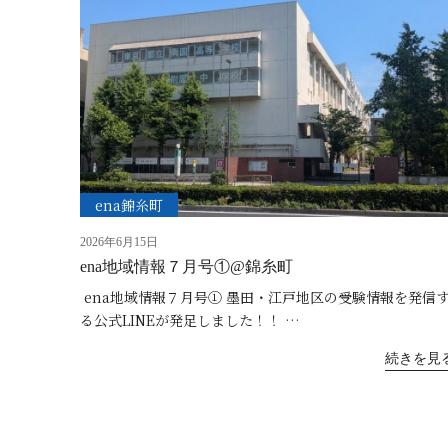
ena錦糸町
2026年6月15日
ena地域情報７月号①@錦糸町
ena地域情報７月号① 墨田・江戸地区の受験情報を発信
る公式LINEが発足しました！！ …
続きを見