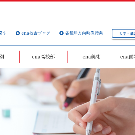
探す
ena校舎ブログ
各種単方向映像授業
入学・講
個別
ena高校部
ena美術
ena歯