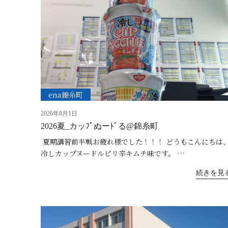
ena錦糸町
2026年8月1日
2026夏_カッﾌﾟぬーﾄﾞる@錦糸町
夏期講習前半戦お疲れ様でした！！！ どうもこんにちは
冷しカップヌードルピリ辛キムチ味です。 …
続きを見