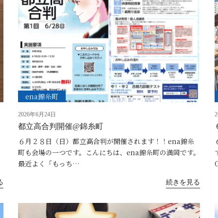
ena錦糸町
2026年6月24日
都立高合判開催@錦糸町
６月２８日（日）都立高合判が開催されます！！ena錦糸
町も会場の一つです。こんにちは、ena錦糸町の満岡です。
最近よく「もっち…
る
続きを見る