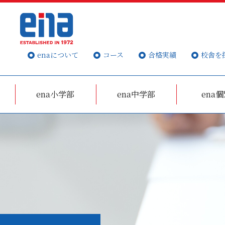
enaについて
コース
合格実績
校舎を
ena小学部
ena中学部
ena