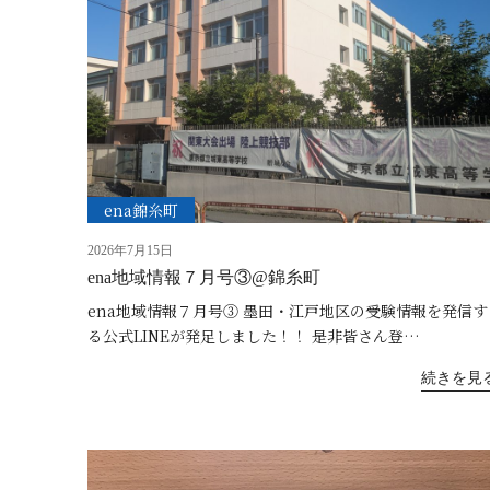
ena錦糸町
2026年7月15日
ena地域情報７月号③@錦糸町
ena地域情報７月号③ 墨田・江戸地区の受験情報を発信す
る公式LINEが発足しました！！ 是非皆さん登…
続きを見