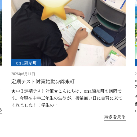
ena錦糸町
2026年6月11日
定期テスト対策始動@錦糸町
す
★中３定期テスト対策★こんにちは、ena錦糸町の満岡で
す。今現在中学三年生の生徒が、授業無い日に自習に来て
くれました！！学生の…
る
続きを見る