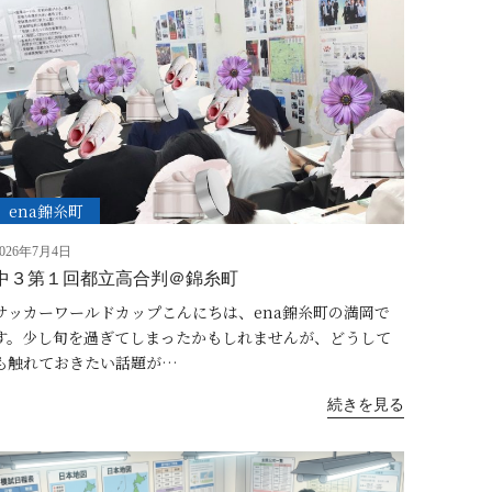
ena錦糸町
2026年7月4日
中３第１回都立高合判＠錦糸町
サッカーワールドカップこんにちは、ena錦糸町の満岡で
す。少し旬を過ぎてしまったかもしれませんが、どうして
も触れておきたい話題が…
続きを見る