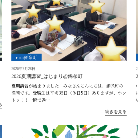
ena錦糸町
2026年7月28日
2026夏期講習_はじまり@錦糸町
、
夏期講習が始まりました！みなさんこんにちは、錦糸町の
満岡です。受験生は平均35日（休日5日）ありますが、ホン
トッ！！一瞬で過…
る
続きを見る