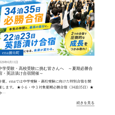
ena錦糸町
2026年6月11日
中学受験・高校受験に挑む皆さんへ ～夏期必勝合
宿・英語漬け合宿開催～
今夏、enaでは中学受験・高校受験に向けた特別合宿を開
催します。 ★小６・中３対象夏期必勝合宿（34泊35日）★
中…
続きを見る