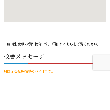
※帰国生受験の専門校舎です。詳細は
こちらをご覧ください。
校舎メッセージ
帰国子女受験指導のパイオニア。
20年以上にわたり、「帰国子女のための塾」として、帰国子女
（帰国生）の中学受験・高校受験指導を行ってきたena国際部渋谷
校は、日本国内における帰国子女中学受験、帰国子女高校受験の
分野で、もっとも長い歴史と実績を持つ塾です。
ena渋谷国際部詳細はこちらをご覧ください。