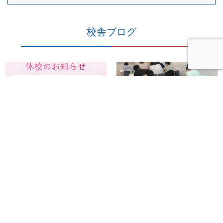
校舎ブログ
ena吉祥寺
ena吉祥寺
2026年7月31日
2026年7月31日
【ena吉祥寺】休校日のお知らせ
【ena吉祥寺】夏期講習９日目
小６入試演習
こんにちは。ena吉祥寺の長谷
こんにちは。ena吉祥寺の長谷
部です。 8/1～8/13は休校日とな
部です。 7/30に小６の授業を利
っております。校舎は開いてお
用し入試演習を実施しました。
りませんので、お問…
入試結果は良い結果もあ…
続きを見る