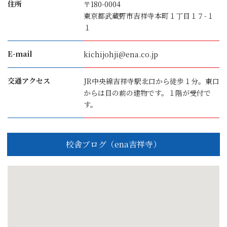
住所
〒180-0004
東京都武蔵野市吉祥寺本町１丁目１７-１
１
E-mail
kichijohji@ena.co.jp
交通アクセス
JR中央線吉祥寺駅北口から徒歩１分。東口
からは目の前の建物です。１階が受付で
す。
校舎ブログ（ena吉祥寺）