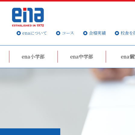
enaについて
コース
合格実績
校舎を
ena小学部
ena中学部
ena