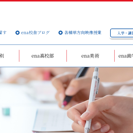
探す
ena校舎ブログ
各種単方向映像授業
入学・講
個別
ena高校部
ena美術
ena歯