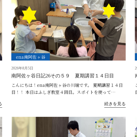
ena南阿佐ヶ谷
2026年8月5日
南阿佐ヶ谷日記26その５９ 夏期講習１４日目
こんにちは！ena南阿佐ヶ谷の川端です。 夏期講習１４日
目！！ 本日はふしぎ教室４回目。スポイトを使って…
る
続きを見る