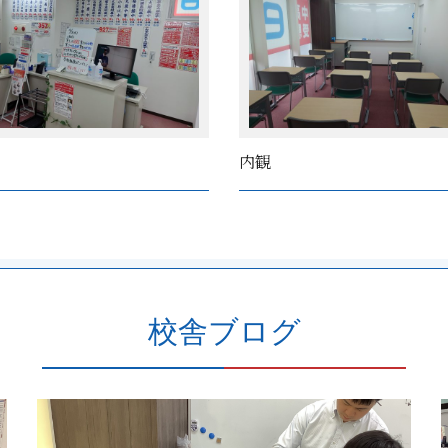
内観
校舎ブログ