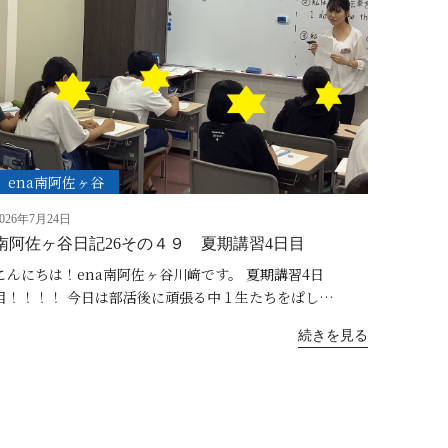
ena南阿佐ヶ谷
2026年7月24日
南阿佐ヶ谷日記26その４９ 夏期講習4日目
こんにちは！ena南阿佐ヶ谷川﨑です。 夏期講習4日
目！！！！ 今日は部活後に頑張る中１生たちをぱし…
続きを見る