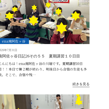
ena南阿佐ヶ谷
2026年7月31日
南阿佐ヶ谷日記26その５５ 夏期講習１０日目
こんにちは！ena南阿佐ヶ谷の川端です。夏期講習10日
目！！本日で第２期が終わり、明後日から合宿の生徒も多
数。そこで、合宿や残…
続きを見る