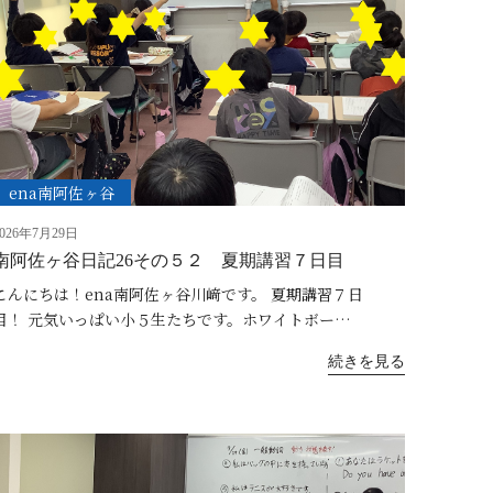
ena南阿佐ヶ谷
2026年7月29日
南阿佐ヶ谷日記26その５２ 夏期講習７日目
こんにちは！ena南阿佐ヶ谷川﨑です。 夏期講習７日
目！ 元気いっぱい小５生たちです。ホワイトボー…
続きを見る