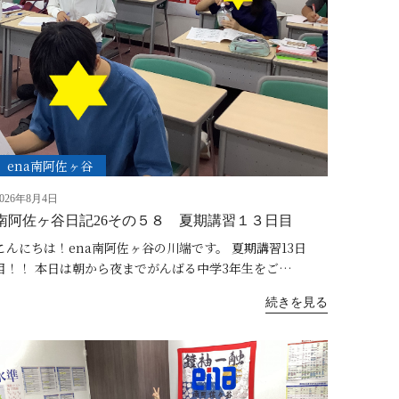
ena南阿佐ヶ谷
2026年8月4日
南阿佐ヶ谷日記26その５８ 夏期講習１３日目
こんにちは！ena南阿佐ヶ谷の川端です。 夏期講習13日
目！！ 本日は朝から夜までがんばる中学3年生をご…
続きを見る