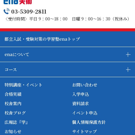
03-5309-2811
〈受付時間〉平日 9：00～18：00 日曜 9：00～16：30（祝休み）
都立入試・受験対策の学習塾enaトップ
enaについて
enaの教育について
ダブル学習システム
コース
各種単方向映像授業
ena合宿場
ena小学部
ena国際部
ena本部について
ena国立タワー竣工
特別講座・イベント
お問い合わせ
ena中学部
ena看護
ena-base
新開校
合格実績
入学申込
ena最高水準
ena美術
校舎案内
資料請求
enaオンラインclass
家庭教師Camp
校舎ブログ
イベント申込
ena高校部
個別教師Camp
広報誌『学』
個人情報保護方針
ena個別
お知らせ
サイトマップ