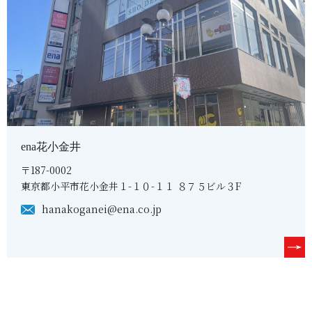
ena花小金井
〒187-0002
東京都小平市花小金井１-１０-１１ ８７５ビル３F
hanakoganei@ena.co.jp