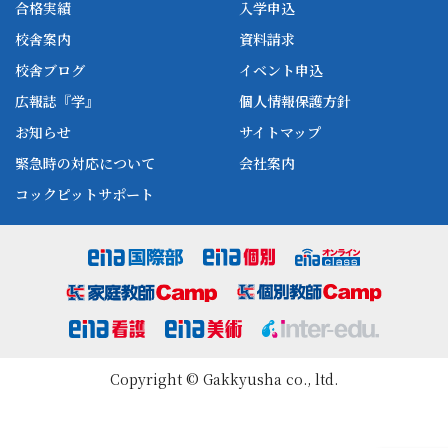
ena-base
乙は甲に当該金額を返還するものとします。
新開校
合格実績
入学申込
ena最高水準
ena美術
5 乙の事情変更等に基づく中途解約にあたっては、解約
校舎案内
資料請求
手数料等を徴収しないものとします。
enaオンラインclass
家庭教師Camp
校舎ブログ
イベント申込
6 返還金のある場合は、甲の指定する方法で速やかに甲
ena高校部
個別教師Camp
に返還するものとします。
広報誌『学』
個人情報保護方針
ena個別
お知らせ
サイトマップ
(個人情報保護)
緊急時の対応について
会社案内
第10条 本契約に際し乙が収集した個人情報に関しては、
第三者への提供は行いません。
コックピットサポート
(紛争の解決)
第11条 本約款に定める事項及び契約内容について疑義が
生じた場合、その他本約款に関して争いが生じた場合
は、両者協議のうえ、解決するものとします。
2 本契約及び約款に定めのない事項については、民法及
び特定商取引に関する法律その他の関連諸法によるもの
とします。
Copyright © Gakkyusha co., ltd.