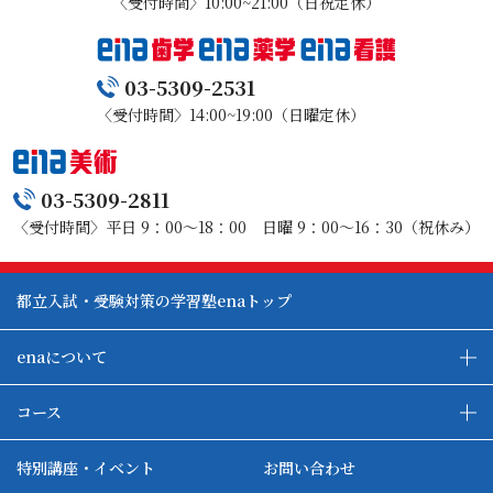
〈受付時間〉10:00~21:00（日祝定休）
Ｂ．契約の解除が役務提供開始後である場合（a とb の
(中途解約)
合計額）
第9条 乙は、第7条第一項に定める期間の経過後、甲から
ａ 提供された特定継続的役務の対価に相当する額。役務
03-5309-2531
契約の解約の申し出があった場合には、次の各号に掲げ
の単価の単位は（月・回数）をもって計算するものとし
〈受付時間〉14:00~19:00（日曜定休）
る場合に応じ、当該各号に定める額を超えない範囲で損
ます。
害の賠償を請求できるものとしそれを超える前受金を受
ｂ 当該特定継続的役務提供契約の解除に係る事務手数料
領している場合には差額分を返還するものとします。
550 円
一 役務提供開始前の場合契約の締結及び履行のために通
03-5309-2811
常要する事務手数料として550円
〈受付時間〉平日 9：00～18：00 日曜 9：00～16：30（祝休み）
８．割賦販売法に基づく抗弁権の接続に関する事項
二 役務提供開始後の場合既に受けた授業の授業料相当額
割賦販売は取り扱っておりません。
及び契約の締結・履行のための事務手数料として550円
2 前項の役務の対価の単価は(月・回数)をもって計算する
都立入試・受験対策の学習塾enaトップ
９．前受金の保全に関する事項
ものとします。
前受金の保全措置はとっておりません。
3 第1項の契約の解約があった場合、乙が関連商品の販売
enaについて
又はその代理もしくは媒介を行っているときは、甲はそ
10．特約があるときは、その内容
enaの教育について
ダブル学習システム
の関連商品販売契約についても解約することができま
春・夏・冬の特別講習は別契約になります。
コース
す。
各種単方向映像授業
ena合宿場
4 第3項の契約の解約時に、甲が乙に関連商品を返還した
ena小学部
ena国際部
ena本部について
ena国立タワー竣工
特別講座・イベント
お問い合わせ
場合において、未使用分に相当する前受金がある場合は
ena中学部
ena看護