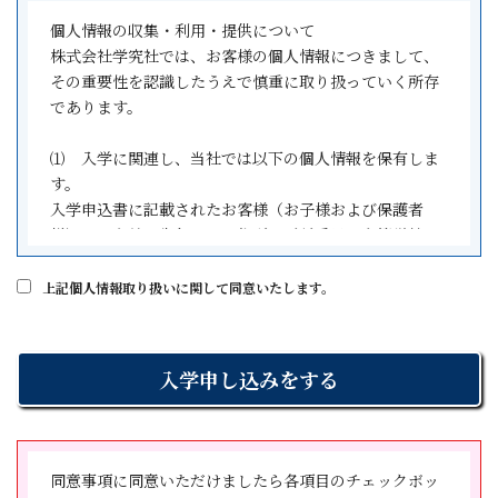
第4条 本契約において、学習指導の開始日とは、本科登
別紙の諸費用一覧をご覧ください。
個人情報の収集・利用・提供について
録書・入学申込書(契約書)に記載した日とし、所定の校
株式会社学究社では、お客様の個人情報につきまして、
舎において学習指導がなされている限り、現実の受講の
４．［３］の金銭の支払時期、方法
その重要性を認識したうえで慎重に取り扱っていく所存
有無を問わないものとします。
受講開始日までに初回納入金を弊社の指定口座へお振込
であります。
みにてご納入いただきます。２回目以降の納入は口座振
(学習指導の実施場所)
替にてご請求いたします。
⑴ 入学に関連し、当社では以下の個人情報を保有しま
第5条 乙は、本科登録書・入学申込書(契約書)記載の場所
５．役務の提供期間
す。
において学習指導を行います。但し、やむをえない事情
本科登録書・入学申込書（契約書）記載の期間となりま
入学申込書に記載されたお客様（お子様および保護者
がある場合には、両者合意の上、他の場所に移動するこ
す。
様）のお名前・生年月日・住所・電話番号・在籍学校
とがあります。
名・学年および金融機関の口座情報を収集しています。
６．クーリング・オフに関する事項
上記個人情報取り扱いに関して同意いたします。
(学習指導期間と契約期間)
①．契約書面を受け取った日から数えて８日間以内であ
⑵ 個人情報の利用目的
第６条 学習指導の期間は、本科登録書・入学申込書
れば、書面により契約の解除（クーリング・オフ）をす
株式会社学究社が保有するお客様の個人情報は、以下の
（契約書）に記載された契約期間内とします。
ることができます。
目的のために利用いたします。
契約内容・期間に変更が生じた場合には、両者合意の確
②．契約者は、学究社が特定商取引法(以下「法」といい
①お客様に対するサービス向上のため
認のため、新たな契約書を作成し、本契約はその時点で
ます。)第44 条第１項の規定に違反して法第48条第１項
②学習全般、安全管理、学習相談、進路指導のため
破棄されるものとします。
の規定による特定継続的役務提供契約の解除に関する事
③金融機関にお支払いに関する手続きを依頼するため
項につき不実のことを告げる行為をしたことにより誤認
④個人を識別しない集計等
(本科登録書提出後のク-リング・オフ等)
同意事項に同意いただけましたら各項目のチェックボッ
をし、又は学究社が法第44 条第３項の規定に違反して威
⑶ 個人情報の管理