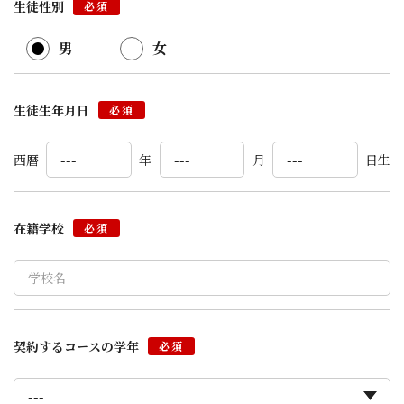
生徒性別
必須
男
女
生徒生年月日
必須
西暦
年
月
日生
在籍学校
必須
契約するコースの学年
必須