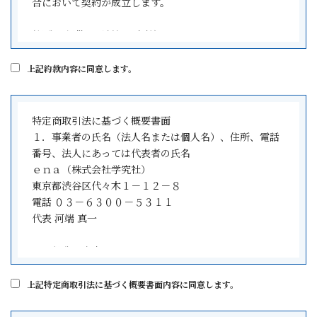
合において契約が成立します。
(役務の提供及び対価の支払)
第2条 乙は、甲に対し、乙の定める学習指導カリキュラ
ムの中から甲が選択した本科登録書・入学申込書(契約
上記約款内容に同意します。
書)記載の内容の役務を提供します。
2 甲は、乙に対し、所定の授業料、模試教材費を乙の定
める方法により、納入期限までに支払うものとします。
特定商取引法に基づく概要書面
１．事業者の氏名（法人名または個人名）、住所、電話
(学習指導の形態)
番号、法人にあっては代表者の氏名
第3条 契約書記載の指導形態については以下のとおりで
ｅｎａ（株式会社学究社）
す。
東京都渋谷区代々木１－１２－８
1 集団指導とは、所定の校舎で所定の指導時間内に1人の
電話 ０３－６３００－５３１１
講師が複数の生徒に対して授業形式で指導するものとし
代表 河端 真一
ます。
2 個別指導とは、1人の講師が1人又は2人又は3人迄の生
２．役務の内容
徒に対して所定の指導時間内に学習指導を行うものとし
小学生・中学生・高校生を対象とした学習指導
ます。
上記特定商取引法に基づく概要書面内容に同意します。
３．役務の対価（権利の販売価格）そのほか支払わなけ
(学習指導の開始日)
ればならない金銭の概算額