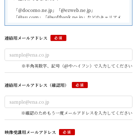
「＠docomo.ne.jp」「@ezweb.ne.jp」
「@au.com」「@softbank.ne.jp」などのキャリアメ
ールアドレスはご利用になれません。AndroidOSのス
マートフォンをご利用の場合は「@gmail.com」などの
連絡用メールアドレス
Google Gmail、iPhoneやiPadをご利用の場合は
必須
「@icloud.com」などのApple iCloudメールのご利用
を推奨します。
Gmailアカウントの作成
（外部サイトへ遷移します）
※半角英数字、記号（@やハイフン）で入力してください
iCloudのメールアドレスを作成する
（外部サイトへ遷移
します）
連絡用メールアドレス
（確認用）
必須
※確認のためもう一度メールアドレスを入力してください
映像受講用
メールアドレス
必須