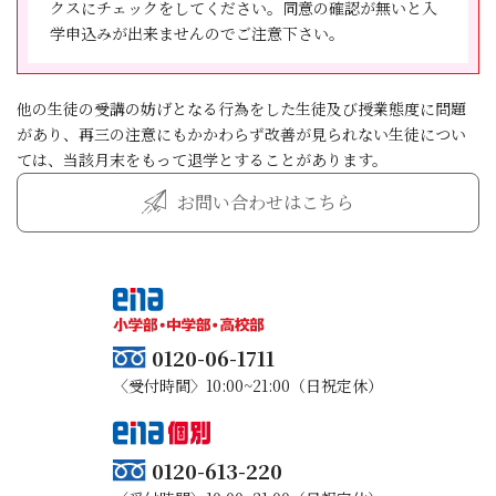
第7条 甲は、本科登録書・入学申込書(契約書)を受領した
クスにチェックをしてください。同意の確認が無いと入
迫したことにより困惑し、これらによって法第48 条第１
株式会社学究社は、お客様の個人情報を適切に取り扱
日から起算して8日間は書面によって契約を解除すること
学申込みが出来ませんのでご注意下さい。
項の規定による特定継続的役務提供契約の解除を行わな
い、厳重な管理、維持に努めます。また、外部からの不
ができます。
かった場合には、学究社が交付した法第48 条第１項の書
正アクセスや個人情報の紛失、破壊、改ざん及び漏えい
2 前項の契約の解除は、甲が契約を解除する旨を記載し
面を契約者が受領した日から起算して８日を経過するま
等のリスクに対して、技術面及び組織面においても適切
た書面を発信した時より成立します。
他の生徒の受講の妨げとなる行為をした生徒及び授業態度に問題
では、契約者は書面によって契約を解除することができ
かつ合理的なレベルの安全対策、予防措置を講じるよう
3 特定継続的役務提供契約の解除に関する事項で、乙が
があり、再三の注意にもかかわらず改善が見られない生徒につい
ます。
に努めます。
不実の事を告げる行為をした事により誤認し契約の解除
ては、当該月末をもって退学とすることがあります。
③．①に記す契約の解除は、契約者が契約を解除する旨
を行わなかった場合には、新たにクーリング・オフがで
を記載した書面を発信した時より成立します。
⑷ 個人情報の提供
お問い合わせはこちら
きる旨を記載した書面を交付した日から換算して8日を経
④．①に記す契約の解除については、手数料は不要と
ご提供いただいた個人情報はお客様の同意なく第三者へ
過するまでは、甲は書面により契約を解除する事ができ
し、契約者は損害賠償又は違約金の支払いを請求される
開示されることはありません。ただし、法令により開示
ます。
ことはありません。
を求められた場合は、お客様の承諾なく個人情報を提供
することがあります。
(解除後の前払い金の返還方法)
７．中途解約に関する事項
第8条 前条による契約の解除については、手数料は不要
クーリング・オフ期間経過後においても、特定継続的役
⑸ 個人情報の開示・訂正・削除及び利用停止等
0120-06-1711
とし、甲は損害賠償又は違約金の支払いを請求されるこ
務提供等契約を解除（中途解約）することができます。
個人情報の開示・訂正・削除及び利用停止をご自身から
〈受付時間〉10:00~21:00（日祝定休）
とはありません。既に引き渡された教材(関連商品)の引
前受金をいただいている場合は全額返還するものとしま
依頼された場合は、業務の遂行に著しい支障をきたす場
取りに要する費用、提供を受けた役務の対価その他の金
す。ただし、次のＡ・Ｂの場合に応じ、以下に定める額
合、又は個人の生命・身体・財産その他の権利利益を害
額の支払い義務はありません。既に代金又は対価の一部
を超えない範囲で解約損料を請求いたします。
する場合を除き、速やかに対応させていただきます。
又は全部を支払っている場合は、速やかにその金額の返
0120-613-220
Ａ．契約の解除が役務提供開始前である場合、事務手数
還を受けることができます。
料として550 円