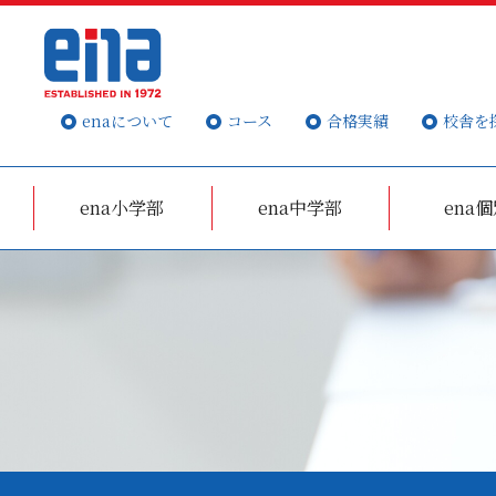
enaについて
コース
合格実績
校舎を
ena小学部
ena中学部
ena