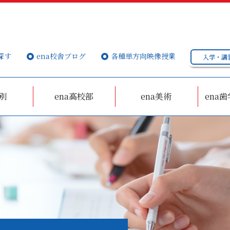
探す
ena校舎ブログ
各種単方向映像授業
入学・講
個別
ena高校部
ena美術
ena歯