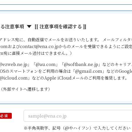
する注意事項
[[ 注意事項を確認する ]]
アドレス宛に、自動返信でメールをお送りいたします。 メールフィルタ
a.comおよびcontact@ena.co.jpからのメールを受信できるようにご
a.com宛に直接メール送付はできません。）
「@ezweb.ne.jp」「@au.com」「@softbank.ne.jp」などの
OSのスマートフォンをご利用の場合は「@gmail.com」などのGoogle G
icloud.com」などのApple iCloudメールのご利用を推奨します。
（外部サイトへ遷移します）
スを作成する
（外部サイトへ遷移します）
必須
※半角英数字、記号（@やハイフン）で入力してください