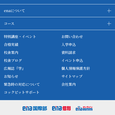
enaについて
enaの教育について
ダブル学習システム
コース
各種単方向映像授業
ena合宿場
ena小学部
ena国際部
ena本部について
ena国立タワー竣工
特別講座・イベント
お問い合わせ
ena中学部
ena看護
ena-base
新開校
合格実績
入学申込
ena最高水準
ena美術
校舎案内
資料請求
enaオンラインclass
家庭教師Camp
校舎ブログ
イベント申込
ena高校部
個別教師Camp
広報誌『学』
個人情報保護方針
ena個別
お知らせ
サイトマップ
緊急時の対応について
会社案内
コックピットサポート