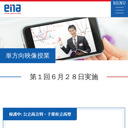
MENU
単方向映像授業
第１回６月２８日実施
保護中: 公立高合判・千葉県立高型