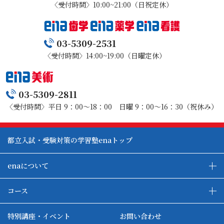
〈受付時間〉10:00~21:00（日祝定休）
03-5309-2531
〈受付時間〉14:00~19:00（日曜定休）
03-5309-2811
〈受付時間〉平日 9：00～18：00 日曜 9：00～16：30（祝休み）
都立入試・受験対策の学習塾enaトップ
enaについて
enaの教育について
ダブル学習システム
コース
各種単方向映像授業
ena合宿場
ena小学部
ena国際部
ena本部について
ena国立タワー竣工
特別講座・イベント
お問い合わせ