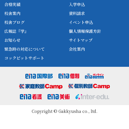
ena中学部
ena看護
ena-base
新開校
合格実績
入学申込
ena最高水準
ena美術
校舎案内
資料請求
enaオンラインclass
家庭教師Camp
校舎ブログ
イベント申込
ena高校部
個別教師Camp
広報誌『学』
個人情報保護方針
ena個別
お知らせ
サイトマップ
緊急時の対応について
会社案内
コックピットサポート
Copyright © Gakkyusha co., ltd.