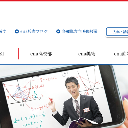
探す
ena校舎ブログ
各種単方向映像授業
入学・講
個別
ena高校部
ena美術
ena歯