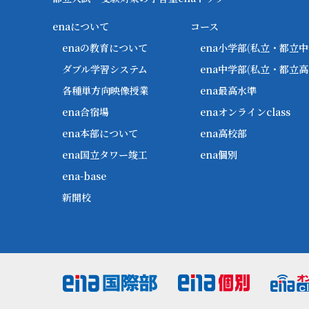
enaについて
コース
enaの教育について
ena小学部
(私立・都立中
ダブル学習システム
ena中学部
(私立・都立高
各種単方向映像授業
ena最高水準
ena合宿場
enaオンラインclass
ena本部について
ena高校部
ena国立タワー竣工
ena個別
ena-base
新開校