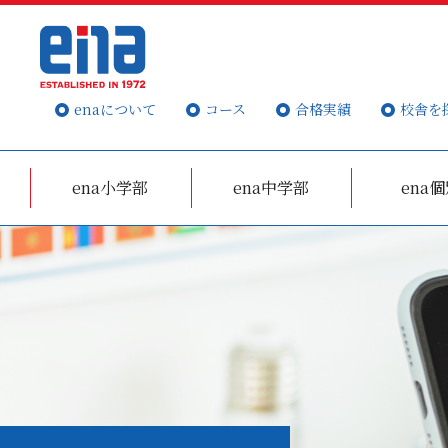
enaについて
コース
合格実績
校舎を
ena小学部
ena中学部
ena