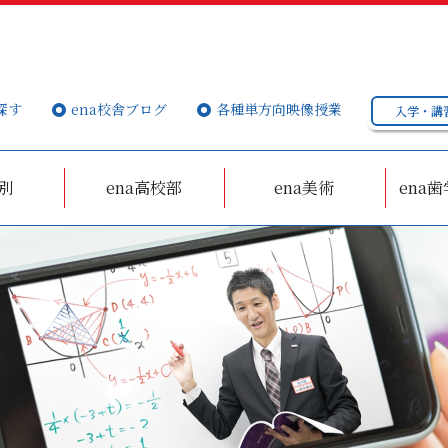
探す
ena校舎ブログ
各種単方向映像授業
入学・講
個別
ena高校部
ena美術
ena歯