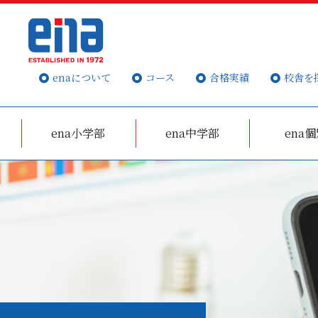
enaについて
コース
合格実績
校舎を
ena小学部
ena中学部
ena