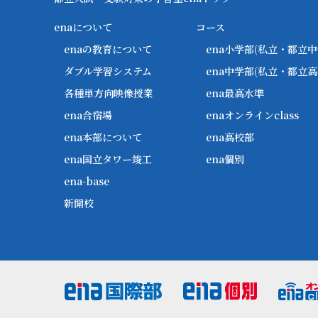
enaについて
コース
enaの教育について
ena小学部
(私立・都立中
ダブル学習システム
ena中学部
(私立・都立高
各種単方向映像授業
ena最高水準
ena合宿場
enaオンラインclass
ena本部について
ena高校部
ena国立タワー竣工
ena個別
ena-base
新開校