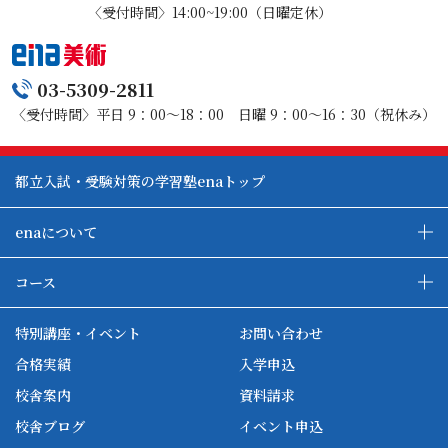
〈受付時間〉14:00~19:00（日曜定休）
03-5309-2811
〈受付時間〉平日 9：00～18：00 日曜 9：00～16：30（祝休み）
都立入試・受験対策の学習塾enaトップ
enaについて
enaの教育について
ダブル学習システム
コース
各種単方向映像授業
ena合宿場
ena小学部
ena国際部
ena本部について
ena国立タワー竣工
特別講座・イベント
お問い合わせ
ena中学部
ena看護
ena-base
新開校
合格実績
入学申込
ena最高水準
ena美術
校舎案内
資料請求
enaオンラインclass
家庭教師Camp
校舎ブログ
イベント申込
ena高校部
個別教師Camp