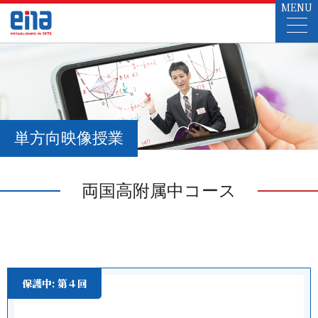
MENU
単方向映像授業
両国高附属中コース
保護中: 第４回