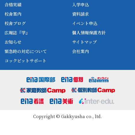
ena中学部
ena看護
ena-base
新開校
合格実績
入学申込
ena最高水準
ena美術
校舎案内
資料請求
enaオンラインclass
家庭教師Camp
校舎ブログ
イベント申込
ena高校部
個別教師Camp
広報誌『学』
個人情報保護方針
ena個別
お知らせ
サイトマップ
緊急時の対応について
会社案内
コックピットサポート
Copyright © Gakkyusha co., ltd.