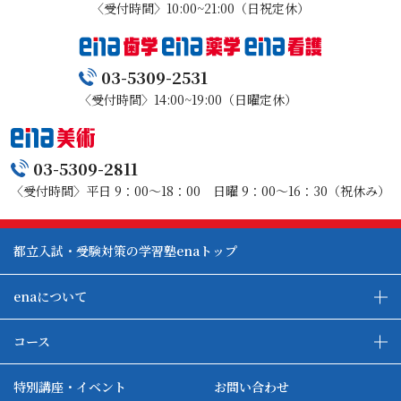
〈受付時間〉10:00~21:00（日祝定休）
03-5309-2531
〈受付時間〉14:00~19:00（日曜定休）
03-5309-2811
〈受付時間〉平日 9：00～18：00 日曜 9：00～16：30（祝休み）
都立入試・受験対策の学習塾enaトップ
enaについて
enaの教育について
ダブル学習システム
コース
各種単方向映像授業
ena合宿場
ena小学部
ena国際部
ena本部について
ena国立タワー竣工
特別講座・イベント
お問い合わせ