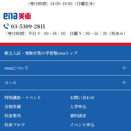
〈受付時間〉14:00~19:00（日曜定休）
03-5309-2811
〈受付時間〉平日 9：00～18：00 日曜 9：00～16：30（祝休み）
都立入試・受験対策の学習塾enaトップ
enaについて
enaの教育について
ダブル学習システム
コース
各種単方向映像授業
ena合宿場
ena小学部
ena国際部
ena本部について
ena国立タワー竣工
特別講座・イベント
お問い合わせ
ena中学部
ena看護
ena-base
新開校
合格実績
入学申込
ena最高水準
ena美術
校舎案内
資料請求
enaオンラインclass
家庭教師Camp
校舎ブログ
イベント申込
ena高校部
個別教師Camp