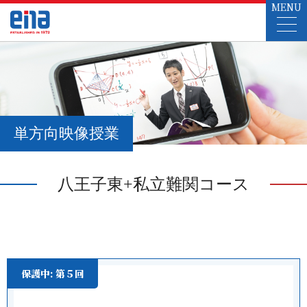
MENU
単方向映像授業
八王子東+私立難関コース
保護中: 第５回