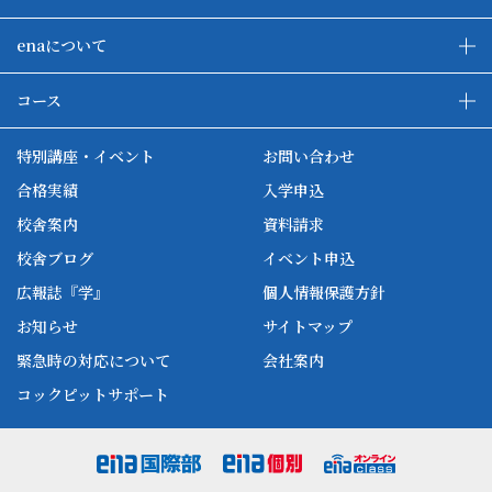
enaについて
enaの教育について
ダブル学習システム
コース
各種単方向映像授業
ena合宿場
ena小学部
ena国際部
ena本部について
ena国立タワー竣工
特別講座・イベント
お問い合わせ
ena中学部
ena看護
ena-base
新開校
合格実績
入学申込
ena最高水準
ena美術
校舎案内
資料請求
enaオンラインclass
家庭教師Camp
校舎ブログ
イベント申込
ena高校部
個別教師Camp
広報誌『学』
個人情報保護方針
ena個別
お知らせ
サイトマップ
緊急時の対応について
会社案内
コックピットサポート