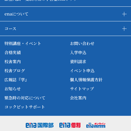
enaについて
enaの教育について
ダブル学習システム
コース
各種単方向映像授業
ena合宿場
ena小学部
ena国際部
ena本部について
ena国立タワー竣工
特別講座・イベント
お問い合わせ
ena中学部
ena看護
ena-base
新開校
合格実績
入学申込
ena最高水準
ena美術
校舎案内
資料請求
enaオンラインclass
家庭教師Camp
校舎ブログ
イベント申込
ena高校部
個別教師Camp
広報誌『学』
個人情報保護方針
ena個別
お知らせ
サイトマップ
緊急時の対応について
会社案内
コックピットサポート