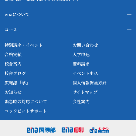
enaについて
enaの教育について
ダブル学習システム
コース
各種単方向映像授業
ena合宿場
ena小学部
ena国際部
ena本部について
ena国立タワー竣工
特別講座・イベント
お問い合わせ
ena中学部
ena看護
ena-base
新開校
合格実績
入学申込
ena最高水準
ena美術
校舎案内
資料請求
enaオンラインclass
家庭教師Camp
校舎ブログ
イベント申込
ena高校部
個別教師Camp
広報誌『学』
個人情報保護方針
ena個別
お知らせ
サイトマップ
緊急時の対応について
会社案内
コックピットサポート