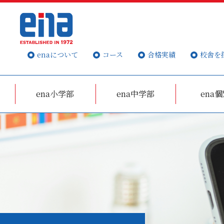
enaについて
コース
合格実績
校舎を
ena小学部
ena中学部
ena