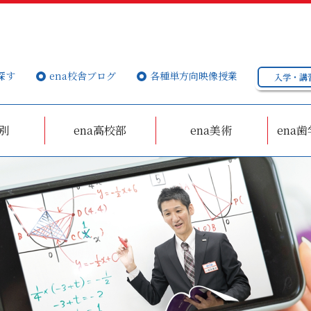
探す
ena校舎ブログ
各種単方向映像授業
入学・講
個別
ena高校部
ena美術
ena歯