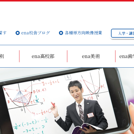
探す
ena校舎ブログ
各種単方向映像授業
入学・講
個別
ena高校部
ena美術
ena歯