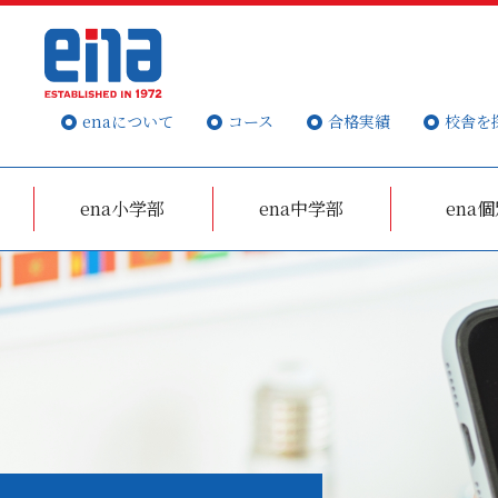
enaについて
コース
合格実績
校舎を
ena小学部
ena中学部
ena