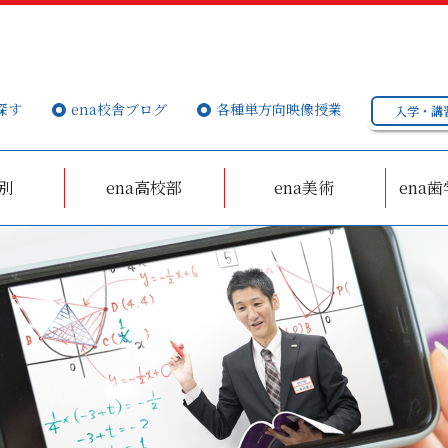
探す
ena校舎ブログ
各種単方向映像授業
入学・講
個別
ena高校部
ena美術
ena歯