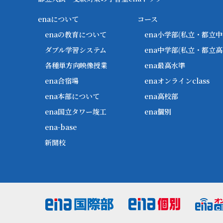
enaについて
コース
enaの教育について
ena小学部
(私立・都立中
ダブル学習システム
ena中学部
(私立・都立高
各種単方向映像授業
ena最高水準
ena合宿場
enaオンラインclass
ena本部について
ena高校部
ena国立タワー竣工
ena個別
ena-base
新開校