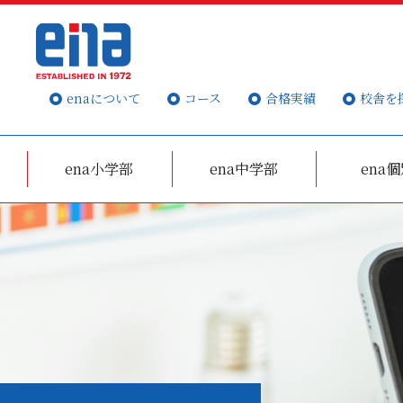
enaについて
コース
合格実績
校舎を
ena小学部
ena中学部
ena