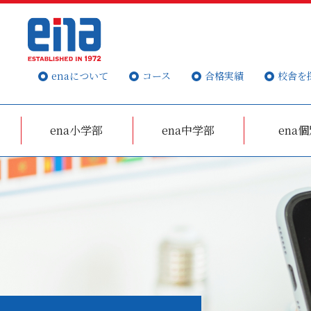
enaについて
コース
合格実績
校舎を
ena小学部
ena中学部
ena