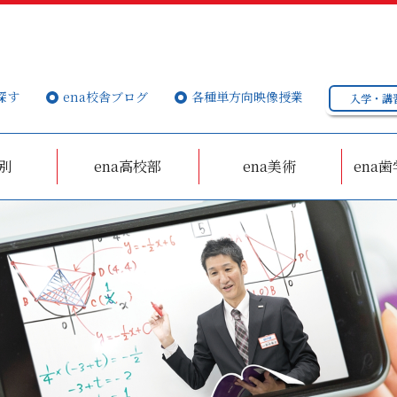
探す
ena校舎ブログ
各種単方向映像授業
入学・講
個別
ena高校部
ena美術
ena歯