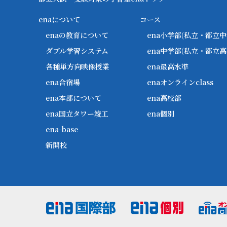
enaについて
コース
enaの教育について
ena小学部
(私立・都立中
ダブル学習システム
ena中学部
(私立・都立高
各種単方向映像授業
ena最高水準
ena合宿場
enaオンラインclass
ena本部について
ena高校部
ena国立タワー竣工
ena個別
ena-base
新開校