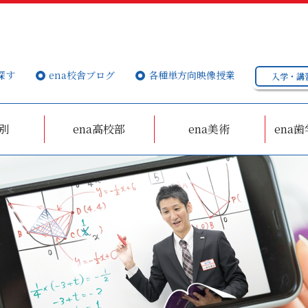
探す
ena校舎ブログ
各種単方向映像授業
入学・講
個別
ena高校部
ena美術
ena歯