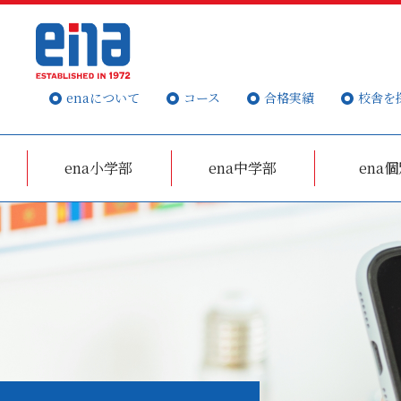
enaについて
コース
合格実績
校舎を
ena小学部
ena中学部
ena