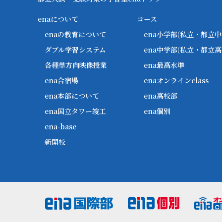
enaについて
コース
enaの教育について
ena小学部
(私立・都立中
ダブル学習システム
ena中学部
(私立・都立高
各種単方向映像授業
ena最高水準
ena合宿場
enaオンラインclass
ena本部について
ena高校部
ena国立タワー竣工
ena個別
ena-base
新開校