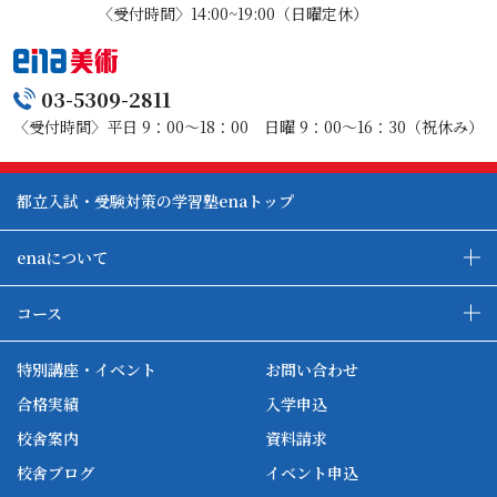
〈受付時間〉14:00~19:00（日曜定休）
03-5309-2811
〈受付時間〉平日 9：00～18：00 日曜 9：00～16：30（祝休み）
都立入試・受験対策の学習塾enaトップ
enaについて
enaの教育について
ダブル学習システム
コース
各種単方向映像授業
ena合宿場
ena小学部
ena国際部
ena本部について
ena国立タワー竣工
特別講座・イベント
お問い合わせ
ena中学部
ena看護
ena-base
新開校
合格実績
入学申込
ena最高水準
ena美術
校舎案内
資料請求
enaオンラインclass
家庭教師Camp
校舎ブログ
イベント申込
ena高校部
個別教師Camp