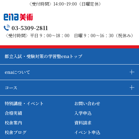
〈受付時間〉14:00~19:00（日曜定休）
03-5309-2811
〈受付時間〉平日 9：00～18：00 日曜 9：00～16：30（祝休み）
都立入試・受験対策の学習塾enaトップ
enaについて
enaの教育について
ダブル学習システム
コース
各種単方向映像授業
ena合宿場
ena小学部
ena国際部
ena本部について
ena国立タワー竣工
特別講座・イベント
お問い合わせ
ena中学部
ena看護
ena-base
新開校
合格実績
入学申込
ena最高水準
ena美術
校舎案内
資料請求
enaオンラインclass
家庭教師Camp
校舎ブログ
イベント申込
ena高校部
個別教師Camp