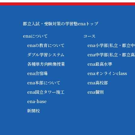
都立入試・受験対策の学習塾enaトップ
enaについて
コース
enaの教育について
ena小学部
(私立・都立中
ダブル学習システム
ena中学部
(私立・都立高
各種単方向映像授業
ena最高水準
ena合宿場
enaオンラインclass
ena本部について
ena高校部
ena国立タワー竣工
ena個別
ena-base
新開校