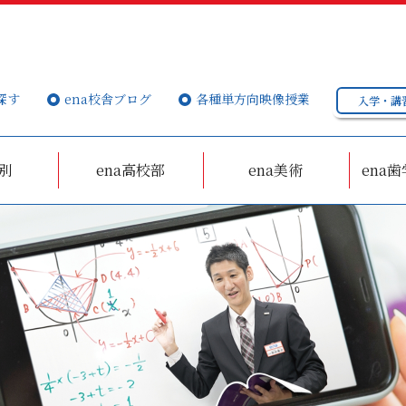
探す
ena校舎ブログ
各種単方向映像授業
入学・講
個別
ena高校部
ena美術
ena歯