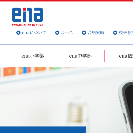
enaについて
コース
合格実績
校舎を
ena小学部
ena中学部
ena