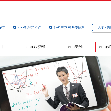
探す
ena校舎ブログ
各種単方向映像授業
入学・講
個別
ena高校部
ena美術
ena歯