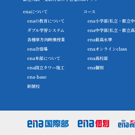
enaについて
コース
enaの教育について
ena小学部
(私立・都立中
ダブル学習システム
ena中学部
(私立・都立高
各種単方向映像授業
ena最高水準
ena合宿場
enaオンラインclass
ena本部について
ena高校部
ena国立タワー竣工
ena個別
ena-base
新開校