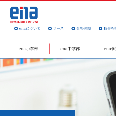
enaについて
コース
合格実績
校舎を
ena小学部
ena中学部
ena