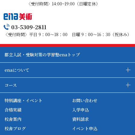
〈受付時間〉14:00~19:00（日曜定休）
03-5309-2811
〈受付時間〉平日 9：00～18：00 日曜 9：00～16：30（祝休み）
都立入試・受験対策の学習塾enaトップ
enaについて
enaの教育について
ダブル学習システム
コース
各種単方向映像授業
ena合宿場
ena小学部
ena国際部
ena本部について
ena国立タワー竣工
特別講座・イベント
お問い合わせ
ena中学部
ena看護
ena-base
新開校
合格実績
入学申込
ena最高水準
ena美術
校舎案内
資料請求
enaオンラインclass
家庭教師Camp
校舎ブログ
イベント申込
ena高校部
個別教師Camp