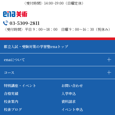
〈受付時間〉14:00~19:00（日曜定休）
03-5309-2811
〈受付時間〉平日 9：00～18：00 日曜 9：00～16：30（祝休み）
都立入試・受験対策の学習塾enaトップ
enaについて
enaの教育について
ダブル学習システム
コース
各種単方向映像授業
ena合宿場
ena小学部
ena国際部
ena本部について
ena国立タワー竣工
特別講座・イベント
お問い合わせ
ena中学部
ena看護
ena-base
新開校
合格実績
入学申込
ena最高水準
ena美術
校舎案内
資料請求
enaオンラインclass
家庭教師Camp
校舎ブログ
イベント申込
ena高校部
個別教師Camp