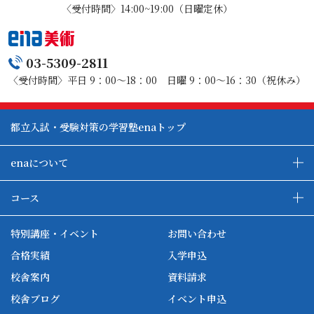
〈受付時間〉14:00~19:00（日曜定休）
03-5309-2811
〈受付時間〉平日 9：00～18：00 日曜 9：00～16：30（祝休み）
都立入試・受験対策の学習塾enaトップ
enaについて
enaの教育について
ダブル学習システム
コース
各種単方向映像授業
ena合宿場
ena小学部
ena国際部
ena本部について
ena国立タワー竣工
特別講座・イベント
お問い合わせ
ena中学部
ena看護
ena-base
新開校
合格実績
入学申込
ena最高水準
ena美術
校舎案内
資料請求
enaオンラインclass
家庭教師Camp
校舎ブログ
イベント申込
ena高校部
個別教師Camp