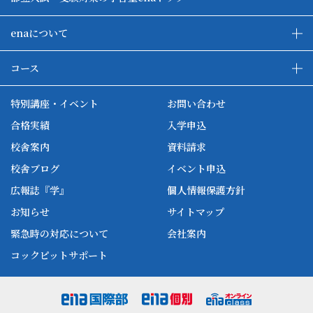
enaについて
enaの教育について
ダブル学習システム
コース
各種単方向映像授業
ena合宿場
ena小学部
ena国際部
ena本部について
ena国立タワー竣工
特別講座・イベント
お問い合わせ
ena中学部
ena看護
ena-base
新開校
合格実績
入学申込
ena最高水準
ena美術
校舎案内
資料請求
enaオンラインclass
家庭教師Camp
校舎ブログ
イベント申込
ena高校部
個別教師Camp
広報誌『学』
個人情報保護方針
ena個別
お知らせ
サイトマップ
緊急時の対応について
会社案内
コックピットサポート