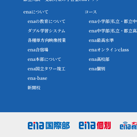
enaについて
コース
enaの教育について
ena小学部
(私立・都立中
ダブル学習システム
ena中学部
(私立・都立高
各種単方向映像授業
ena最高水準
ena合宿場
enaオンラインclass
ena本部について
ena高校部
ena国立タワー竣工
ena個別
ena-base
新開校