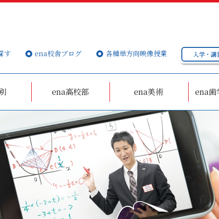
探す
ena校舎ブログ
各種単方向映像授業
入学・講
個別
ena高校部
ena美術
ena歯