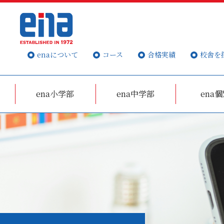
enaについて
コース
合格実績
校舎を
ena小学部
ena中学部
ena