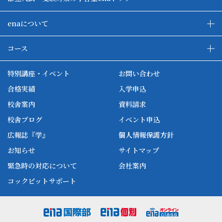
enaについて
enaの教育について
ダブル学習システム
コース
各種単方向映像授業
ena合宿場
ena小学部
ena国際部
ena本部について
ena国立タワー竣工
特別講座・イベント
お問い合わせ
ena中学部
ena看護
ena-base
新開校
合格実績
入学申込
ena最高水準
ena美術
校舎案内
資料請求
enaオンラインclass
家庭教師Camp
校舎ブログ
イベント申込
ena高校部
個別教師Camp
広報誌『学』
個人情報保護方針
ena個別
お知らせ
サイトマップ
緊急時の対応について
会社案内
コックピットサポート