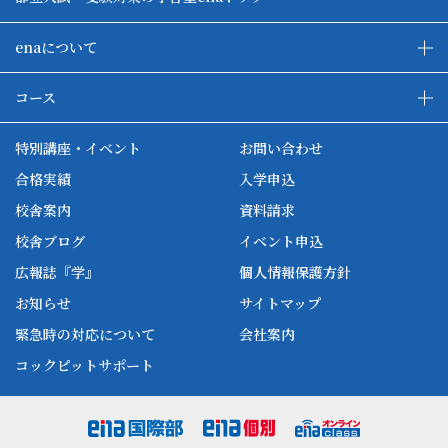
enaについて
enaの教育について
ダブル学習システム
コース
各種単方向映像授業
ena合宿場
ena小学部
ena国際部
ena本部について
ena国立タワー竣工
特別講座・イベント
お問い合わせ
ena中学部
ena看護
ena-base
新開校
合格実績
入学申込
ena最高水準
ena美術
校舎案内
資料請求
enaオンラインclass
家庭教師Camp
校舎ブログ
イベント申込
ena高校部
個別教師Camp
広報誌『学』
個人情報保護方針
ena個別
お知らせ
サイトマップ
緊急時の対応について
会社案内
コックピットサポート