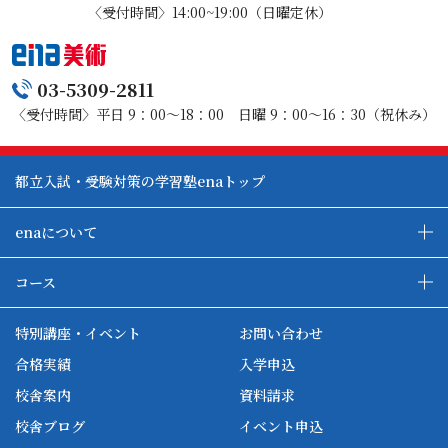
〈受付時間〉14:00~19:00（日曜定休）
03-5309-2811
〈受付時間〉平日 9：00～18：00 日曜 9：00～16：30（祝休み）
都立入試・受験対策の学習塾enaトップ
enaについて
enaの教育について
ダブル学習システム
コース
各種単方向映像授業
ena合宿場
ena小学部
ena国際部
ena本部について
ena国立タワー竣工
特別講座・イベント
お問い合わせ
ena中学部
ena看護
ena-base
新開校
合格実績
入学申込
ena最高水準
ena美術
校舎案内
資料請求
enaオンラインclass
家庭教師Camp
校舎ブログ
イベント申込
ena高校部
個別教師Camp