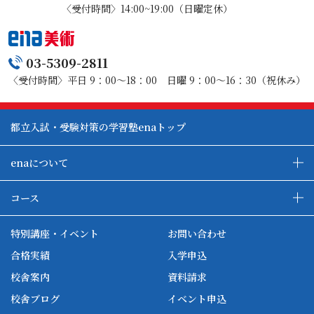
〈受付時間〉14:00~19:00（日曜定休）
03-5309-2811
〈受付時間〉平日 9：00～18：00 日曜 9：00～16：30（祝休み）
都立入試・受験対策の学習塾enaトップ
enaについて
enaの教育について
ダブル学習システム
コース
各種単方向映像授業
ena合宿場
ena小学部
ena国際部
ena本部について
ena国立タワー竣工
特別講座・イベント
お問い合わせ
ena中学部
ena看護
ena-base
新開校
合格実績
入学申込
ena最高水準
ena美術
校舎案内
資料請求
enaオンラインclass
家庭教師Camp
校舎ブログ
イベント申込
ena高校部
個別教師Camp