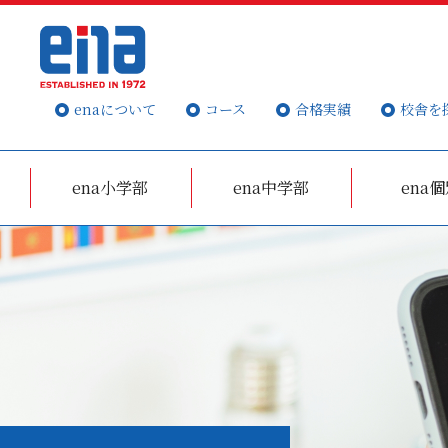
enaについて
コース
合格実績
校舎を
ena小学部
ena中学部
ena