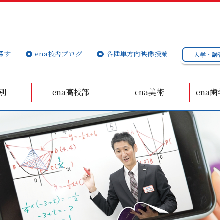
探す
ena校舎ブログ
各種単方向映像授業
入学・講
個別
ena高校部
ena美術
ena歯