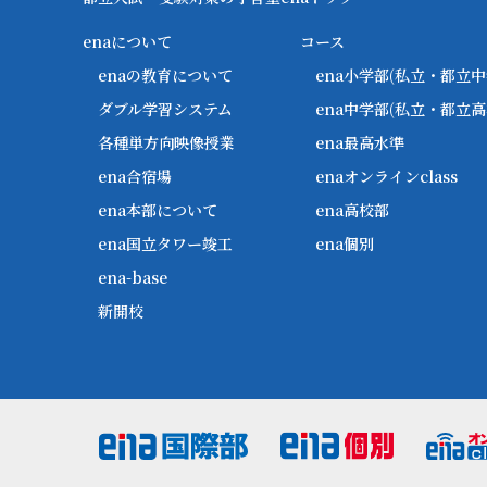
enaについて
コース
enaの教育について
ena小学部
(私立・都立中
ダブル学習システム
ena中学部
(私立・都立高
各種単方向映像授業
ena最高水準
ena合宿場
enaオンラインclass
ena本部について
ena高校部
ena国立タワー竣工
ena個別
ena-base
新開校