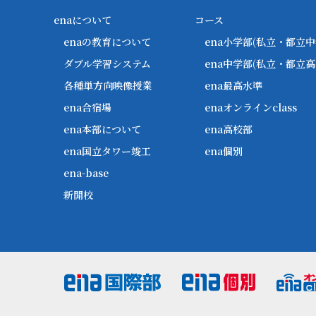
enaについて
コース
enaの教育について
ena小学部
(私立・都立中
ダブル学習システム
ena中学部
(私立・都立高
各種単方向映像授業
ena最高水準
ena合宿場
enaオンラインclass
ena本部について
ena高校部
ena国立タワー竣工
ena個別
ena-base
新開校