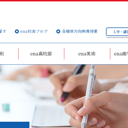
探す
ena校舎ブログ
各種単方向映像授業
入学・講
個別
ena高校部
ena美術
ena歯