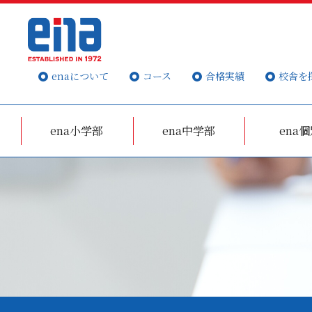
enaについて
コース
合格実績
校舎を
ena小学部
ena中学部
ena