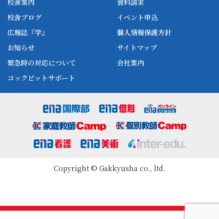
校舎案内
資料請求
enaオンラインclass
家庭教師Camp
校舎ブログ
イベント申込
ena高校部
個別教師Camp
広報誌『学』
個人情報保護方針
ena個別
お知らせ
サイトマップ
緊急時の対応について
会社案内
コックピットサポート
Copyright © Gakkyusha co., ltd.