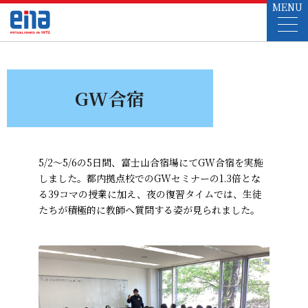
MENU
GW合宿
5/2～5/6の5日間、富士山合宿場にてGW合宿を実施
しました。都内拠点校でのGWセミナーの1.3倍とな
る39コマの授業に加え、夜の復習タイムでは、生徒
たちが積極的に教師へ質問する姿が見られました。