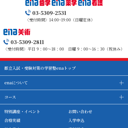
03-5309-2531
〈受付時間〉14:00~19:00（日曜定休）
03-5309-2811
〈受付時間〉平日 9：00～18：00 日曜 9：00～16：30（祝休み）
都立入試・受験対策の学習塾enaトップ
enaについて
enaの教育について
ダブル学習システム
コース
各種単方向映像授業
ena合宿場
ena小学部
ena国際部
ena本部について
ena国立タワー竣工
特別講座・イベント
お問い合わせ
ena中学部
ena看護
ena-base
新開校
合格実績
入学申込
ena最高水準
ena美術