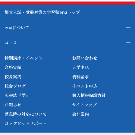
都立入試・受験対策の学習塾enaトップ
enaについて
enaの教育について
ダブル学習システム
コース
各種単方向映像授業
ena合宿場
ena小学部
ena国際部
ena本部について
ena国立タワー竣工
特別講座・イベント
お問い合わせ
ena中学部
ena看護
ena-base
新開校
合格実績
入学申込
ena最高水準
ena美術
校舎案内
資料請求
enaオンラインclass
家庭教師Camp
校舎ブログ
イベント申込
ena高校部
個別教師Camp
広報誌『学』
個人情報保護方針
ena個別
お知らせ
サイトマップ
緊急時の対応について
会社案内
コックピットサポート