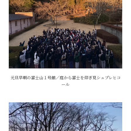
元旦早朝の富士山１号館／庭から富士を仰ぎ見シュプレヒコ
ール