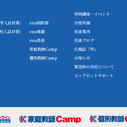
特別講座・イベント
学入試対策)
ena国際部
合格実績
校入試対策)
ena看護
校舎案内
ena美術
校舎ブログ
家庭教師Camp
広報誌『学』
個別教師Camp
お知らせ
緊急時の対応について
コックピットサポート