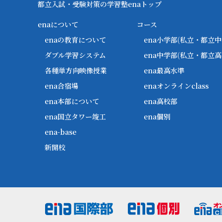
都立入試・受験対策の学習塾enaトップ
enaについて
コース
enaの教育について
ena小学部
(私立・都立中
ダブル学習システム
ena中学部
(私立・都立高
各種単方向映像授業
ena最高水準
ena合宿場
enaオンラインclass
ena本部について
ena高校部
ena国立タワー竣工
ena個別
ena-base
新開校