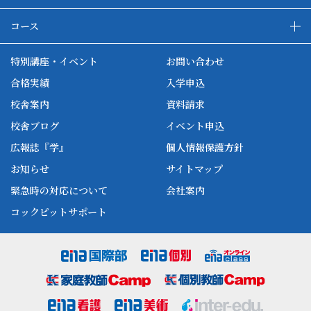
enaの教育について
ダブル学習システム
コース
各種単方向映像授業
ena合宿場
ena小学部
ena国際部
ena本部について
ena国立タワー竣工
特別講座・イベント
お問い合わせ
ena中学部
ena看護
ena-base
新開校
合格実績
入学申込
ena最高水準
ena美術
校舎案内
資料請求
enaオンラインclass
家庭教師Camp
校舎ブログ
イベント申込
ena高校部
個別教師Camp
広報誌『学』
個人情報保護方針
ena個別
お知らせ
サイトマップ
緊急時の対応について
会社案内
コックピットサポート